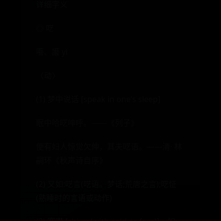
详细字义
◎ 呓
囈、讛 yì
〈动〉
(1) 梦中说话 [speak in one’s sleep]
眠中哈呓呻呼。——《列子》
便有妇人惊觉欠伸，其夫呓语。——清· 林
嗣环《秋声诗自序》
(2) 又如:呓言(呓语。梦话;荒唐之言);呓怔
(熟睡时的言语或动作)