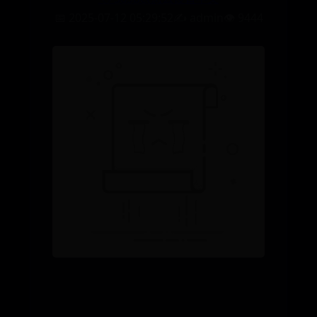
📅 2025-07-12 05:29:52
✍️ admin
👁️ 9444